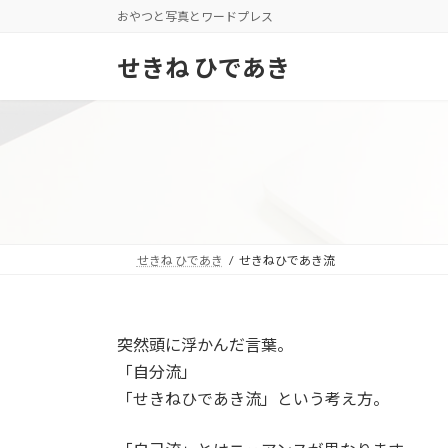
コ
ナ
おやつと写真とワードプレス
ン
ビ
テ
ゲ
せきね ひであき
ン
ー
ツ
シ
へ
ョ
ス
ン
キ
に
ッ
移
プ
動
せきね ひであき
せきねひであき流
突然頭に浮かんだ言葉。
「自分流」
「せきねひであき流」という考え方。